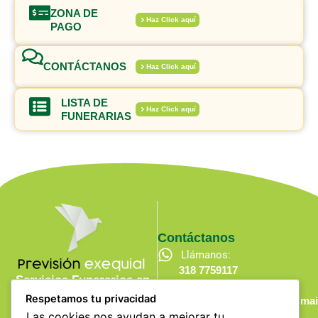
ZONA DE
Haz Click aquí
PAGO
CONTÁCTANOS
Haz Click aquí
LISTA DE
Haz Click aquí
FUNERARIAS
Contáctanos
Llámanos:
318 7759117
Servicios Funerarios en
Escríbenos:
Momentos Difíciles
Respetamos tu privacidad
previsionexequialsas@gmai
F
T
Y
a
w
o
Úbiquenos:
Las cookies nos ayudan a mejorar tu