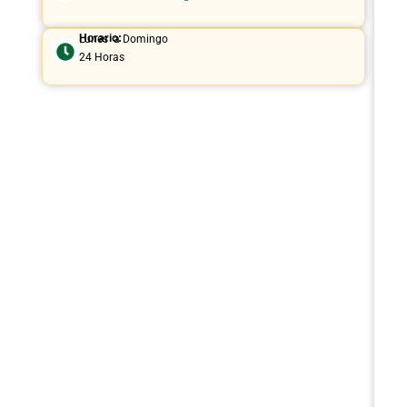
Horario:
Lunes a Domingo
24 Horas