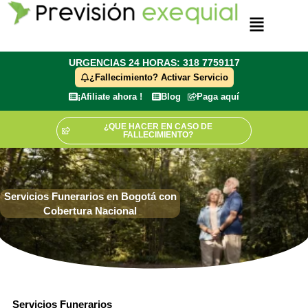
Ir
Menú
al
contenido
URGENCIAS 24 HORAS: 318 7759117
¿Fallecimiento? Activar Servicio
¡Afiliate ahora !
Blog
Paga aquí
¿QUE HACER EN CASO DE
FALLECIMIENTO?
Servicios Funerarios en Bogotá con
Cobertura Nacional
Servicios Funerarios