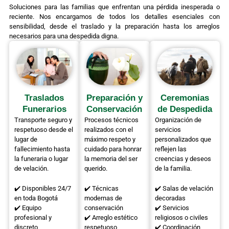
Soluciones para las familias que enfrentan una pérdida inesperada o
reciente. Nos encargamos de todos los detalles esenciales con
sensibilidad, desde el traslado y la preparación hasta los arreglos
necesarios para una despedida digna.
Traslados
Preparación y
Ceremonias
Funerarios
Conservación
de Despedida
Transporte seguro y
Procesos técnicos
Organización de
respetuoso desde el
realizados con el
servicios
lugar de
máximo respeto y
personalizados que
fallecimiento hasta
cuidado para honrar
reflejen las
la funeraria o lugar
la memoria del ser
creencias y deseos
de velación.
querido.
de la familia.
✔️ Disponibles 24/7
✔️ Técnicas
✔️ Salas de velación
en toda Bogotá
modernas de
decoradas
✔️ Equipo
conservación
✔️ Servicios
profesional y
✔️ Arreglo estético
religiosos o civiles
discreto
respetuoso
✔️ Coordinación