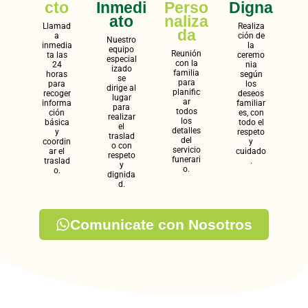
cto
Inmedi
Perso
Digna
ato
naliza
Llamad
Realiza
da
a
ción de
Nuestro
inmedia
la
equipo
Reunión
ta las
ceremo
especial
con la
24
nia
izado
familia
horas
según
se
para
para
los
dirige al
planific
recoger
deseos
lugar
ar
informa
familiar
para
todos
ción
es, con
realizar
los
básica
todo el
el
detalles
y
respeto
traslad
del
coordin
y
o con
servicio
ar el
cuidado
respeto
funerari
traslad
.
y
o.
o.
dignida
d.
Comunicate con Nosotros