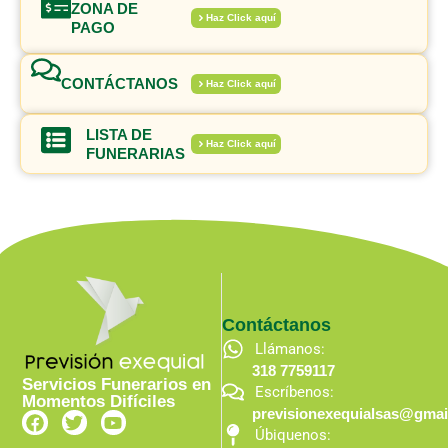
ZONA DE
Haz Click aquí
PAGO
CONTÁCTANOS
Haz Click aquí
LISTA DE
Haz Click aquí
FUNERARIAS
Contáctanos
Llámanos:
318 7759117
Servicios Funerarios en
Escríbenos:
Momentos Difíciles
previsionexequialsas@gmai
F
T
Y
a
w
o
Úbiquenos: