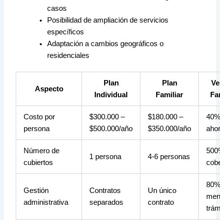
casos
Posibilidad de ampliación de servicios
específicos
Adaptación a cambios geográficos o
residenciales
Plan
Plan
Ve
Aspecto
Individual
Familiar
Fa
Costo por
$300.000 –
$180.000 –
40%
persona
$500.000/año
$350.000/año
aho
Número de
500
1 persona
4-6 personas
cubiertos
cobe
80
Gestión
Contratos
Un único
men
administrativa
separados
contrato
trám