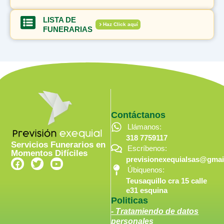
LISTA DE
Haz Click aquí
FUNERARIAS
Contáctanos
Llámanos:
318 7759117
Servicios Funerarios en
Escríbenos:
Momentos Difíciles
previsionexequialsas@gmai
F
T
Y
a
w
o
Úbiquenos:
c
i
u
Teusaquillo cra 15 calle
e
t
t
e31 esquina
b
t
u
Politicas
o
e
b
- Tratamiendo de datos
o
r
e
personales