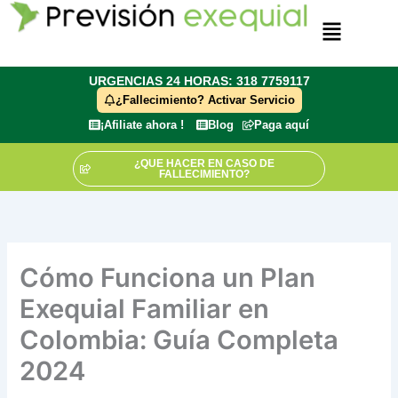
Ir
Menú
al
contenido
URGENCIAS 24 HORAS: 318 7759117
¿Fallecimiento? Activar Servicio
¡Afiliate ahora !
Blog
Paga aquí
¿QUE HACER EN CASO DE
FALLECIMIENTO?
Cómo Funciona un Plan
Exequial Familiar en
Colombia: Guía Completa
2024