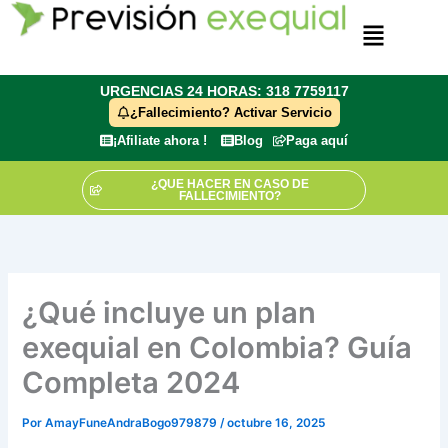
Ir
Menú
al
contenido
URGENCIAS 24 HORAS: 318 7759117
¿Fallecimiento? Activar Servicio
¡Afiliate ahora !
Blog
Paga aquí
¿QUE HACER EN CASO DE
FALLECIMIENTO?
¿Qué incluye un plan
exequial en Colombia? Guía
Completa 2024
Por
AmayFuneAndraBogo979879
/
octubre 16, 2025