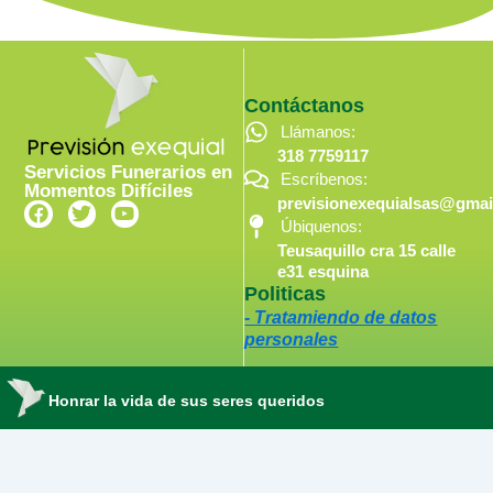
Contáctanos
Llámanos:
318 7759117
Servicios Funerarios en
Escríbenos:
Momentos Difíciles
previsionexequialsas@gmai
F
T
Y
a
w
o
Úbiquenos:
c
i
u
Teusaquillo cra 15 calle
e
t
t
e31 esquina
b
t
u
Politicas
o
e
b
- Tratamiendo de datos
o
r
e
personales
k
Honrar la vida de sus seres queridos