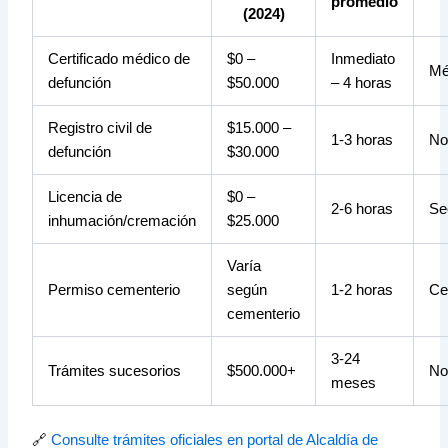
promedio
(2024)
Certificado médico de
$0 –
Inmediato
Mé
defunción
$50.000
– 4 horas
Registro civil de
$15.000 –
1-3 horas
No
defunción
$30.000
Licencia de
$0 –
2-6 horas
Se
inhumación/cremación
$25.000
Varía
Permiso cementerio
según
1-2 horas
Ce
cementerio
3-24
Trámites sucesorios
$500.000+
No
meses
🔗
Consulte trámites oficiales en portal de Alcaldía de