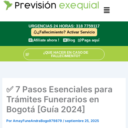
Ir
Menú
al
contenido
URGENCIAS 24 HORAS: 318 7759117
¿Fallecimiento? Activar Servicio
¡Afiliate ahora !
Blog
Paga aquí
¿QUE HACER EN CASO DE
FALLECIMIENTO?
✅ 7 Pasos Esenciales para
Trámites Funerarios en
Bogotá [Guía 2024]
Por
AmayFuneAndraBogo979879
/
septiembre 25, 2025